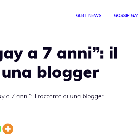
GLBT NEWS
GOSSIP GA
gay a 7 anni”: il
 una blogger
ay a 7 anni”: il racconto di una blogger