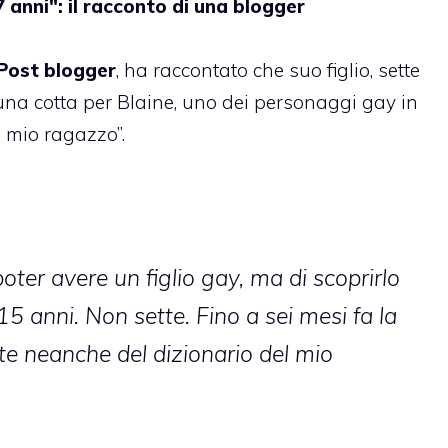
 Post blogger
, ha raccontato che suo figlio, sette
una cotta per Blaine, uno dei personaggi gay in
il mio ragazzo”.
er avere un figlio gay, ma di scoprirlo
 anni. Non sette. Fino a sei mesi fa la
te neanche del dizionario del mio