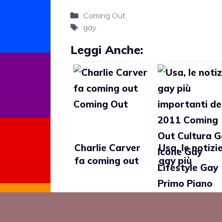
Categorie
Coming Out
Tag
gay
Leggi Anche:
Charlie Carver
Usa, le notizi
fa coming out
gay più
importanti de
2011