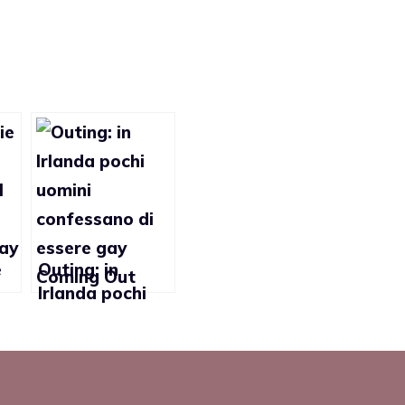
e
Outing: in
Irlanda pochi
l
uomini
confessano di
essere gay