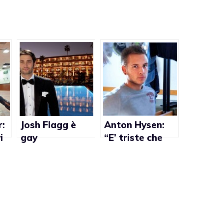
r:
Josh Flagg è
Anton Hysen:
i
gay
“E’ triste che
nessuno abbia il
fegato di fare
i”
coming out”