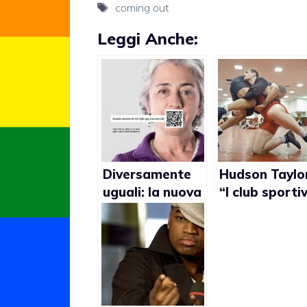
Tag
coming out
Leggi Anche:
Diversamente
Hudson Taylo
uguali: la nuova
“I club sportiv
campgna
stanno
Arcigay
diventando
meno omofob