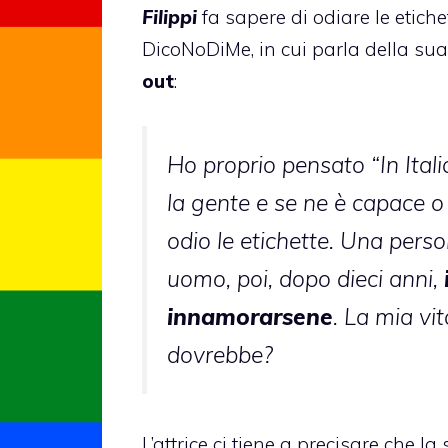
Filippi
fa sapere di odiare le etiche
DicoNoDiMe, in cui parla della su
out
:
Ho proprio pensato “In Ital
la gente e se ne è capace o 
odio le etichette. Una pers
uomo, poi, dopo dieci anni,
innamorarsene
. La mia vi
dovrebbe?
L’attrice ci tiene a precisare che l