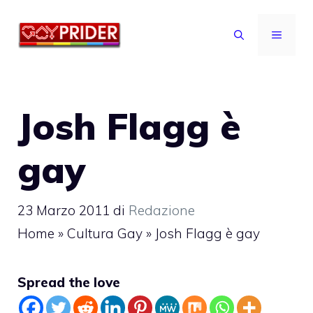
Vai
al
MENU
contenuto
Josh Flagg è
gay
23 Marzo 2011
di
Redazione
Home
»
Cultura Gay
»
Josh Flagg è gay
Spread the love