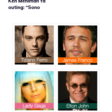
Ken Mehlman fa
outing: “Sono
gay”