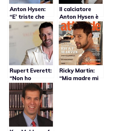
Anton Hysen:
Il calciatore
“E’ triste che
Anton Hysen è
nessuno abbia il
gay
fegato di fare
coming out”
Rupert Everett:
Ricky Martin:
“Non ho
“Mia madre mi
lavorato più ad
ha aiutato ad
Hollywood
accettare la
dopo aver fatto
mia
coming out”
omosessualità”