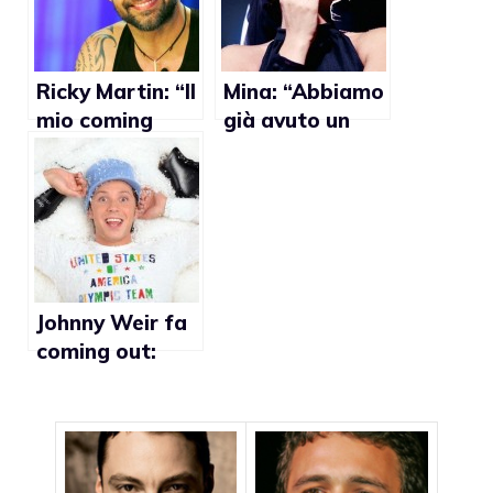
Ricky Martin: “Il
Mina: “Abbiamo
mio coming
già avuto un
out? Una scelta
premier gay.
motivata”
Nichi Vendola
non sarebbe
una novità”
Johnny Weir fa
coming out:
“Sono gay”