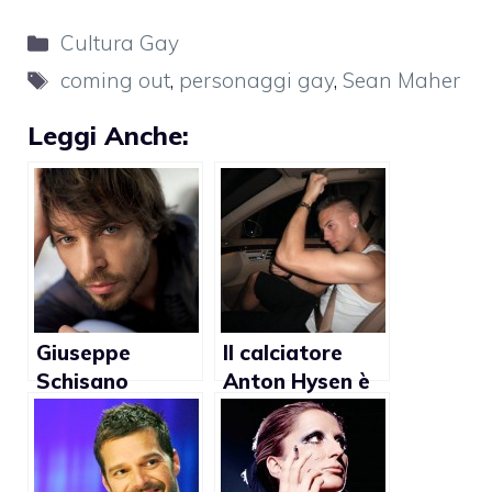
Categorie
Cultura Gay
Tag
coming out
,
personaggi gay
,
Sean Maher
Leggi Anche:
Giuseppe
Il calciatore
Schisano
Anton Hysen è
diventa donna
gay