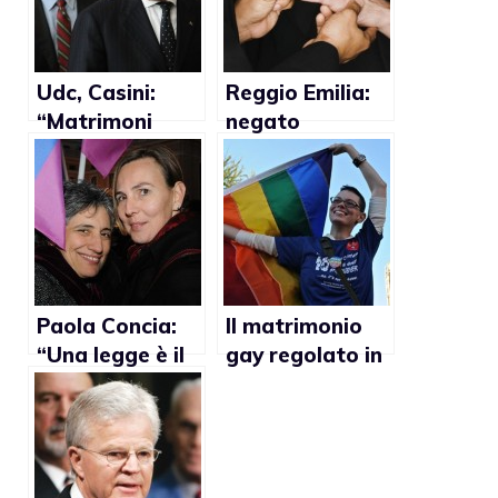
Udc, Casini:
Reggio Emilia:
“Matrimoni
negato
gay? Incivili”
permesso di
soggiorno ad
uruguayano
unito civilmente
con italiano
Paola Concia:
Il matrimonio
“Una legge è il
gay regolato in
primo passo
10 Paesi, ma la
contro
discriminazione
l’omofobia”
continua