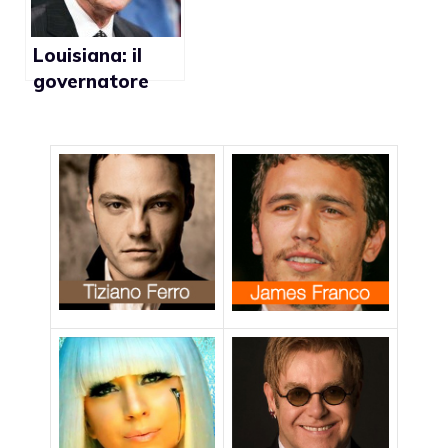
Louisiana: il
governatore
Buddy Roemer
contrario ai
matrimoni gay