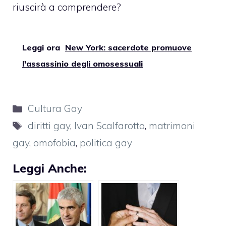
riuscirà a comprendere?
Leggi ora
New York: sacerdote promuove
l'assassinio degli omosessuali
Categorie
Cultura Gay
Tag
diritti gay
,
Ivan Scalfarotto
,
matrimoni
gay
,
omofobia
,
politica gay
Leggi Anche: