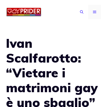
Vai
al
MENU
contenuto
Ivan
Scalfarotto:
“Vietare i
matrimoni gay
è uno sbaglio”