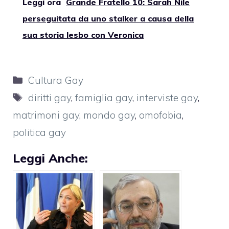
Leggi ora
Grande Fratello 10: Sarah Nile
perseguitata da uno stalker a causa della
sua storia lesbo con Veronica
Categorie
Cultura Gay
Tag
diritti gay
,
famiglia gay
,
interviste gay
,
matrimoni gay
,
mondo gay
,
omofobia
,
politica gay
Leggi Anche: