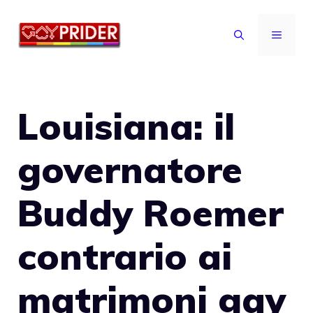
Vai
al
MENU
contenuto
Louisiana: il
governatore
Buddy Roemer
contrario ai
matrimoni gay