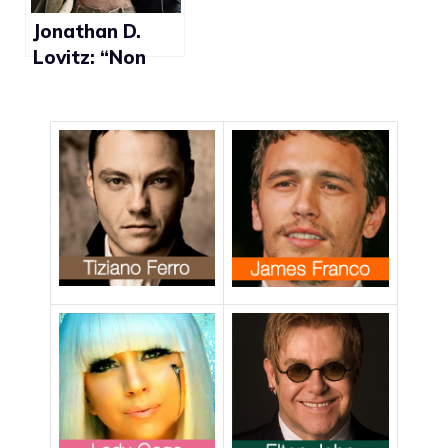
Jonathan D.
Lovitz: “Non
sono
considerato
giurato
imparziale
poichè gay”