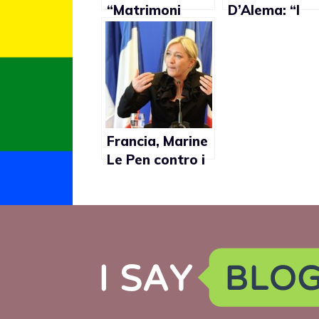
“Matrimoni
D’Alema: “I
gay? Incivili”
diritti gay
possono
attendere,
prima bisogn
riformare lo
Stato e
rimettere in
Francia, Marine
moto
Le Pen contro i
l’economia”
matrimoni gay:
“Allora perchè
non
autorizziamo
anche la
poligamia?”