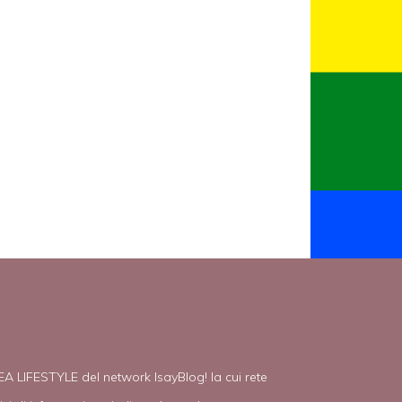
EA LIFESTYLE del network IsayBlog! la cui rete