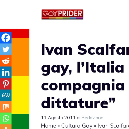
Vai
al
contenuto
Ivan Scalfar
gay, l’Italia
compagnia d
dittature”
11 Agosto 2011
di
Redazione
Home
»
Cultura Gay
»
Ivan Scalfaro