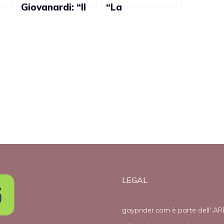
Giovanardi: “Il
“La
matrimonio gay
Costituzione
è
non
incostituzionale
permetterebbe
a
”
i matrimoni
gay”
LEGAL
gayprider.com è parte dell' AR