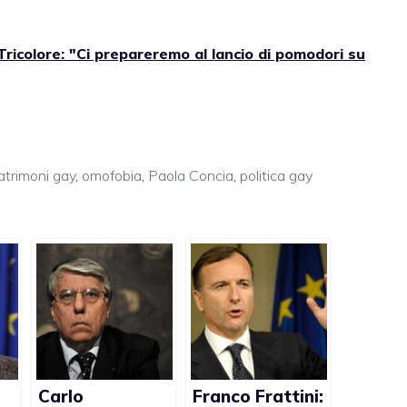
ricolore: "Ci prepareremo al lancio di pomodori su
trimoni gay
,
omofobia
,
Paola Concia
,
politica gay
Carlo
Franco Frattini: