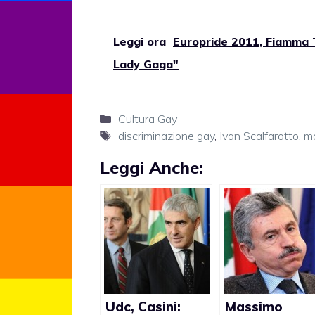
Leggi ora
Europride 2011, Fiamma T
Lady Gaga"
Categorie
Cultura Gay
Tag
discriminazione gay
,
Ivan Scalfarotto
,
ma
Leggi Anche:
Udc, Casini:
Massimo