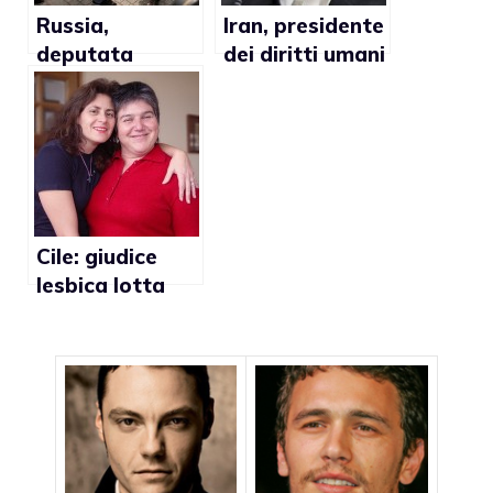
Russia,
Iran, presidente
deputata
dei diritti umani
omofoba:
condanna il
“L’omosessualit
matrimonio
à è dovuta alle
gay: “In futuro
influenze
sarà permesso
negative degli
anche a un
occidentali”
uomo di
sposarsi con un
Cile: giudice
gatto?”
lesbica lotta
per la custodia
dei figli