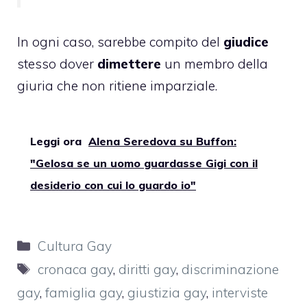
In ogni caso, sarebbe compito del
giudice
stesso dover
dimettere
un membro della
giuria che non ritiene imparziale.
Leggi ora
Alena Seredova su Buffon:
"Gelosa se un uomo guardasse Gigi con il
desiderio con cui lo guardo io"
Categorie
Cultura Gay
Tag
cronaca gay
,
diritti gay
,
discriminazione
gay
,
famiglia gay
,
giustizia gay
,
interviste