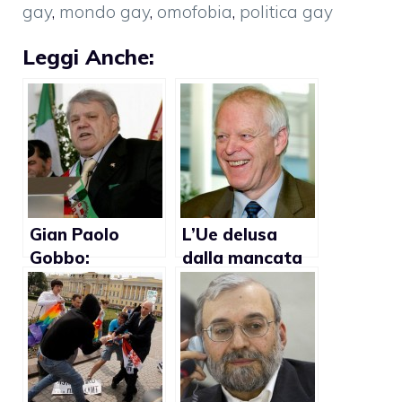
gay
,
mondo gay
,
omofobia
,
politica gay
Leggi Anche:
Gian Paolo
L’Ue delusa
Gobbo:
dalla mancata
“Segretario
approvazione
gay?
della legge
Impossibile per
sull’omofobia
la virilità che
caratterizza il
partito”