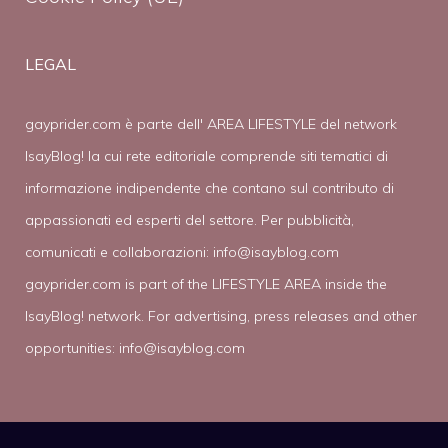
LEGAL
gayprider.com è parte dell' AREA LIFESTYLE del network
IsayBlog! la cui rete editoriale comprende siti tematici di
informazione indipendente che contano sul contributo di
appassionati ed esperti del settore. Per pubblicità,
comunicati e collaborazioni:
info@isayblog.com
gayprider.com is part of the LIFESTYLE AREA inside the
IsayBlog! network. For advertising, press releases and other
opportunities:
info@isayblog.com