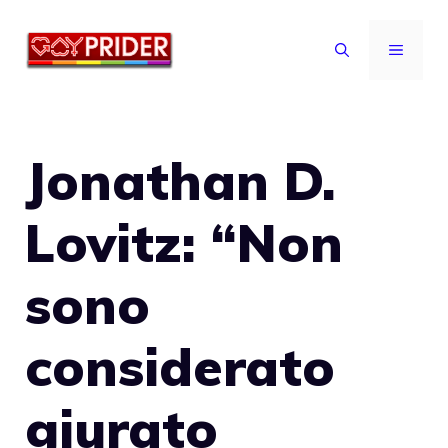
Vai
al
MENU
contenuto
Jonathan D.
Lovitz: “Non
sono
considerato
giurato