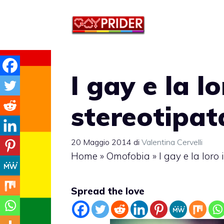
Vai
al
contenuto
I gay e la 
stereotipat
20 Maggio 2014
di
Valentina Cervelli
Home
»
Omofobia
»
I gay e la lor
Spread the love