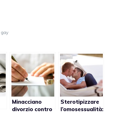
 gay
Minacciano
Sterotipizzare
divorzio contro
l’omosessualità:
matrimonio gay
dite no