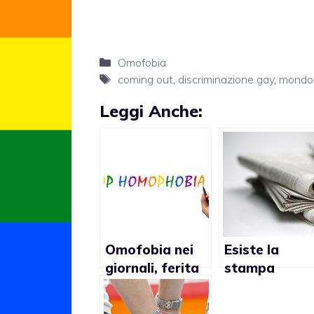
Categorie
Omofobia
Tag
coming out
,
discriminazione gay
,
mondo
Leggi Anche:
Omofobia nei
Esiste la
giornali, ferita
stampa
tutta italiana
omofoba in
Italia