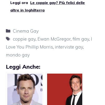
Leggi ora
Le coppie gay? Più felici delle
altre in Inghilterra
Categorie
Cinema Gay
Tag
coppie gay
,
Ewan McGregor
,
film gay
,
I
Love You Phillip Morris
,
interviste gay
,
mondo gay
Leggi Anche: