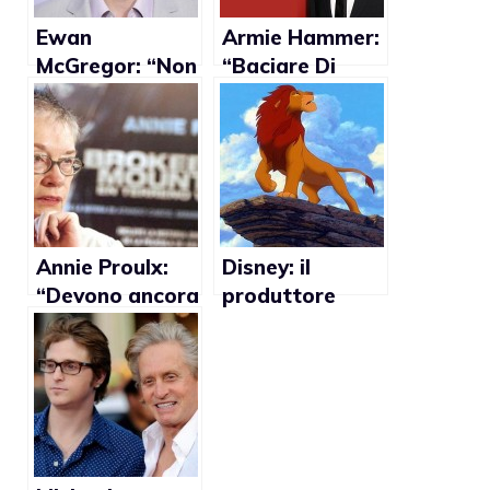
Ewan
Armie Hammer:
McGregor: “Non
“Baciare Di
ho paura di
Caprio sul set
interpetare un
non è stato
gay al cinema”
bizzarro”
Annie Proulx:
Disney: il
“Devono ancora
produttore
pagarmi per
Andreas Deja
Brokeback
vuole nuovi
Mountain”
personaggi gay
nei propri
cartoni