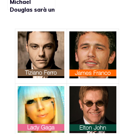
Michael
Douglas sarà un
pianista gay nel
nuovo film di
Steven
Soderbergh