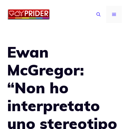
Vai
al
MENU
contenuto
Ewan
McGregor:
“Non ho
interpretato
uno stereotipo