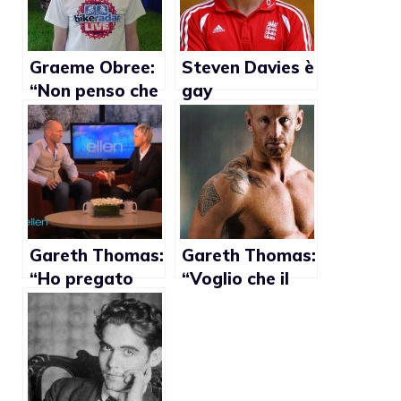
Graeme Obree:
Steven Davies è
“Non penso che
gay
essere gay e
sportivi
professionisti
sia una buona
cosa”
Gareth Thomas:
Gareth Thomas:
“Ho pregato
“Voglio che il
per essere
mio film aiuti gli
etero”
altri gay”