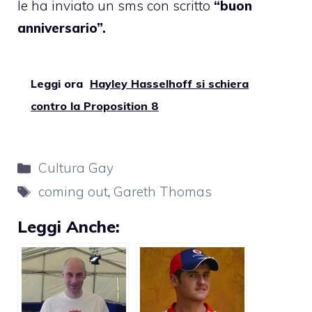
le ha inviato un sms con scritto
“buon
anniversario”.
Leggi ora
Hayley Hasselhoff si schiera
contro la Proposition 8
Categorie
Cultura Gay
Tag
coming out
,
Gareth Thomas
Leggi Anche: