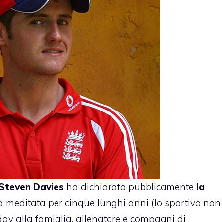
Steven Davies
ha dichiarato pubblicamente
la
ta meditata per cinque lunghi anni (lo sportivo non
gay alla famiglia, allenatore e compagni di