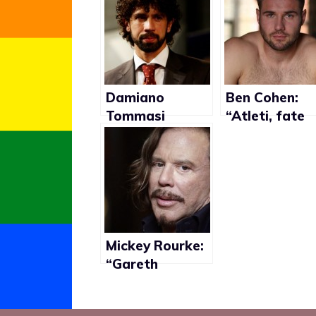
Damiano
Ben Cohen:
Tommasi
“Atleti, fate
sconsiglia
coming out al
coming out ai
vertice della
calciatori
carriera”
Mickey Rourke:
“Gareth
Thomas ha
avuto le palle di