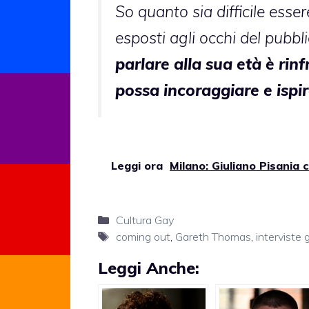
So quanto sia difficile esse
esposti agli occhi del pubbl
parlare alla sua età è rinf
possa incoraggiare e ispira
Leggi ora
Milano: Giuliano Pisania c
Categorie
Cultura Gay
Tag
coming out
,
Gareth Thomas
,
interviste 
Leggi Anche: