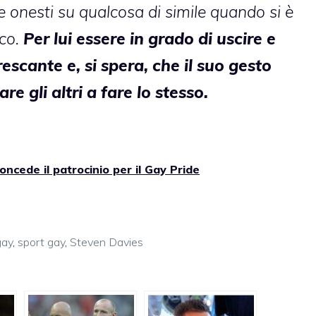
re onesti su qualcosa di simile quando si è
ico.
Per lui essere in grado di uscire e
rescante e, si spera, che il suo gesto
re gli altri a fare lo stesso.
oncede il patrocinio per il Gay Pride
gay
,
sport gay
,
Steven Davies