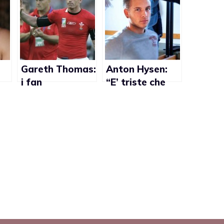
Gareth Thomas:
Anton Hysen:
i fan
“E’ triste che
preoccupati per
nessuno abbia il
i cori anti-gay
fegato di fare
coming out”