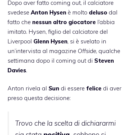
Dopo aver fatto coming out, il calciatore
svedese
Anton Hysen
è molto
deluso
dal
fatto che
nessun altro giocatore
l’abbia
imitato. Hysen, figlio del calciatore del
Liverpool
Glenn Hysen
, si è svelato in
un’intervista al magazine
Offside
, qualche
settimana dopo il coming out di
Steven
Davies
.
Anton rivela al
Sun
di essere
felice
di aver
preso questa decisione:
Trovo che la scelta di dichiararmi
sia stata
positiva,
sebbene si