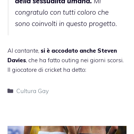
della sessualità umana.
Mi
congratulo con tutti coloro che
sono coinvolti in questo progetto.
Al cantante,
si è accodato anche
Steven
Davies
, che ha fatto
outing
nei giorni scorsi.
Il giocatore di cricket ha detto:
Categorie
Cultura Gay