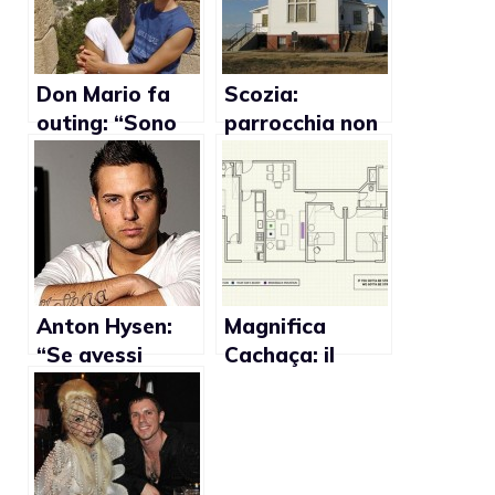
Don Mario fa
Scozia:
outing: “Sono
parrocchia non
gay”
vuole che i
sacerdoti gay si
dicharino
Anton Hysen:
Magnifica
“Se avessi
Cachaça: il
fatto coming
superalcolico
out in una
poco gay
nazione
friendly
cattolica come