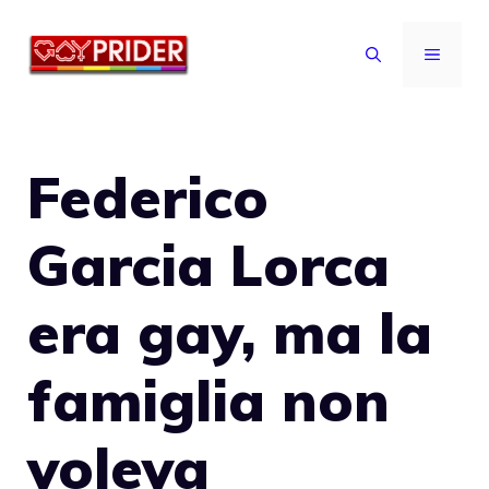
Vai
al
MENU
contenuto
Federico
Garcia Lorca
era gay, ma la
famiglia non
voleva