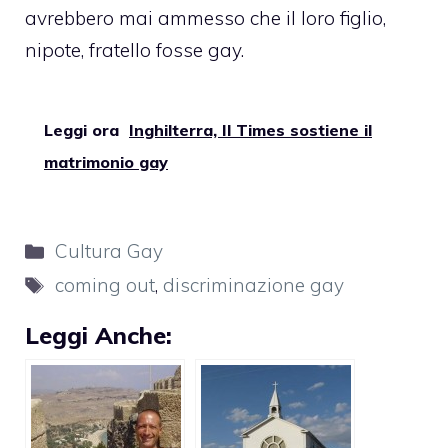
avrebbero mai ammesso che il loro figlio,
nipote, fratello fosse gay.
Leggi ora
Inghilterra, Il Times sostiene il
matrimonio gay
Categorie
Cultura Gay
Tag
coming out
,
discriminazione gay
Leggi Anche: