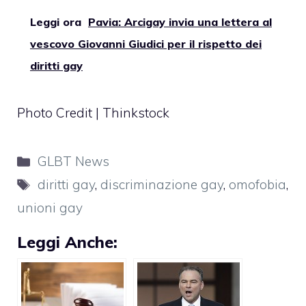
Leggi ora
Pavia: Arcigay invia una lettera al
vescovo Giovanni Giudici per il rispetto dei
diritti gay
Photo Credit | Thinkstock
Categorie
GLBT News
Tag
diritti gay
,
discriminazione gay
,
omofobia
,
unioni gay
Leggi Anche: