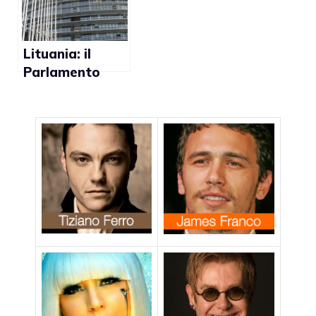
riconoscerci i
nostri diritti
civili”
Lituania: il
Parlamento
Europeo contro
la proposta di
legge che
criminalizza le
relazioni gay