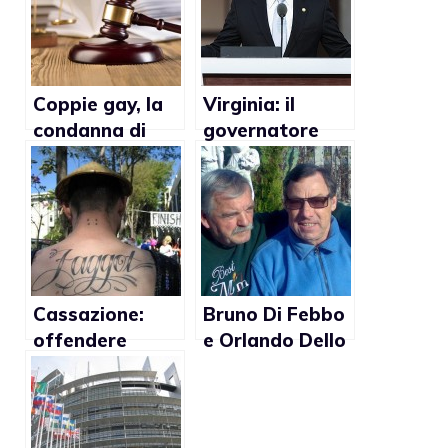
Coppie gay, la
Virginia: il
condanna di
governatore
Strasburgo
Tim Kaine e le
cambierà
sue controverse
l’Italia?
opinioni sulle
adozioni gay
Cassazione:
Bruno Di Febbo
offendere
e Orlando Dello
qualcuno con il
Russo:
termine “frocio”
“Berlusconi
è reato
dovrebbe
pensare di più a