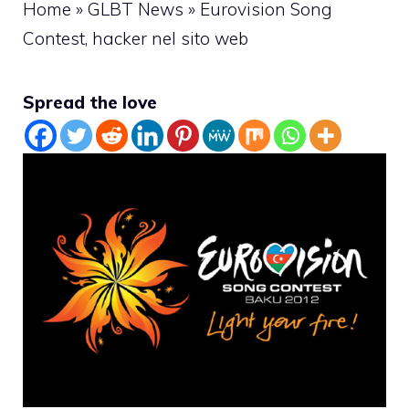
Home
»
GLBT News
»
Eurovision Song
Contest, hacker nel sito web
Spread the love