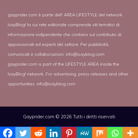
gayprider.com è parte dell' AREA LIFESTYLE del network
IsayBlog! la cui rete editoriale comprende siti tematici di
informazione indipendente che contano sul contributo di
appassionati ed esperti del settore. Per pubblicità,
comunicati e collaborazioni:
info@isayblog.com
gayprider.com is part of the LIFESTYLE AREA inside the
IsayBlog! network. For advertising, press releases and other
opportunities:
info@isayblog.com
Gayprider.com © 2026 Tutti i diritti riservati