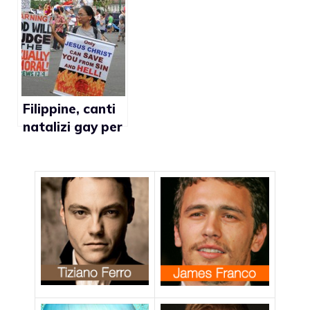
schifo”
matrimonio gay
Filippine, canti
natalizi gay per
vescovi cattolici