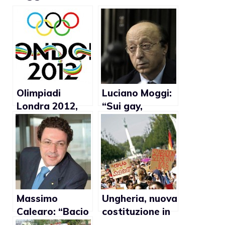
Olimpiadi
Luciano Moggi:
Londra 2012,
“Sui gay,
protesta contro
Prandelli ha
i paesi anti-gay
sbagliato”
partecipanti
alle gare
Massimo
Ungheria, nuova
Calearo: “Bacio
costituzione in
gay mi fa
vigore: no al