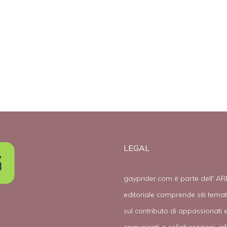
al
LEGAL
gayprider.com è parte dell' AR
editoriale comprende siti tema
sul contributo di appassionati e