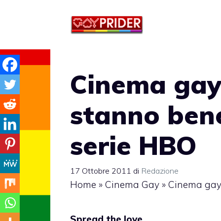
Vai
al
contenuto
Cinema gay:
stanno ben
serie HBO
17 Ottobre 2011
di
Redazione
Home
»
Cinema Gay
»
Cinema gay:
Spread the love