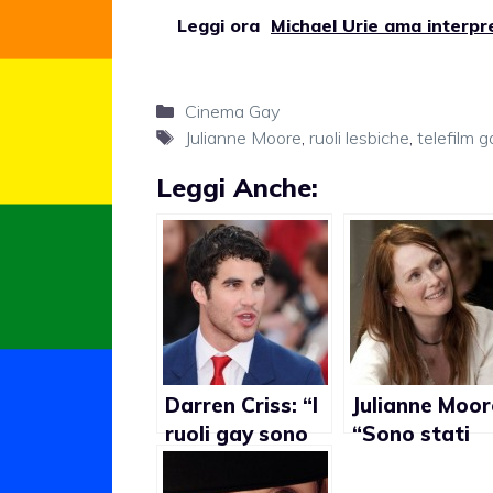
Leggi ora
Michael Urie ama interpre
Categorie
Cinema Gay
Tag
Julianne Moore
,
ruoli lesbiche
,
telefilm g
Leggi Anche:
Darren Criss: “I
Julianne Moor
ruoli gay sono
“Sono stati
perfetti per
compiuti molt
me”
passi a favor