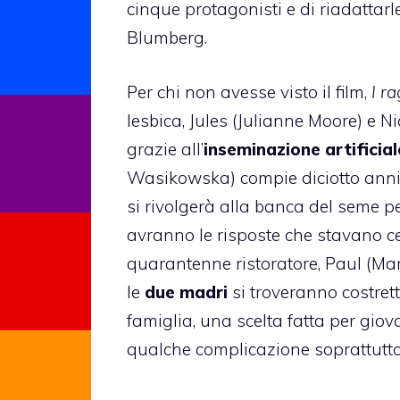
cinque protagonisti e di riadattarl
Blumberg.
Per chi non avesse visto il film,
I ra
lesbica, Jules (
Julianne Moore
) e N
grazie all’
inseminazione artificial
Wasikowska) compie diciotto anni e,
si rivolgerà alla banca del seme per 
avranno le risposte che stavano ce
quarantenne ristoratore, Paul (Mark
le
due madri
si troveranno costrett
famiglia, una scelta fatta per giov
qualche complicazione soprattutto