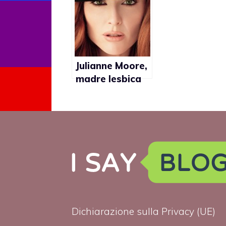
dell’omosessu
ità, ma c’è
ancora tanto
da fare”
Julianne Moore,
madre lesbica
in The Kids are
Alright
Dichiarazione sulla Privacy (UE)