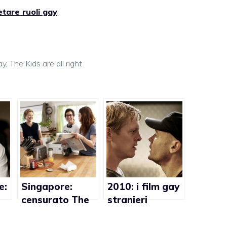
tare ruoli gay
ay
,
The Kids are all right
e:
Singapore:
2010: i film gay
censurato The
stranieri
i
Kids are all
distribuiti in
e
right
Italia