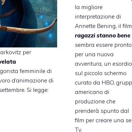
la migliore
interpretazione di
Annette Bening, il fil
ragazzi stanno bene
sembra essere pronto
arkovitz per
per una nuova
velata
avventura, un esordio
tagonsta femminile di
sul piccolo schermo
avoro d’animazione di
curato da HBO, grup
settembre. Si legge:
americano di
produzione che
prenderà spunto dal
film per creare una se
Tv.