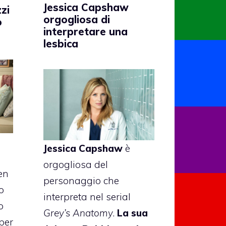
Jessica Capshaw
zi
orgogliosa di
o
interpretare una
lesbica
Jessica Capshaw
è
orgogliosa del
en
personaggio che
o
interpreta nel serial
o
Grey’s Anatomy
.
La sua
per