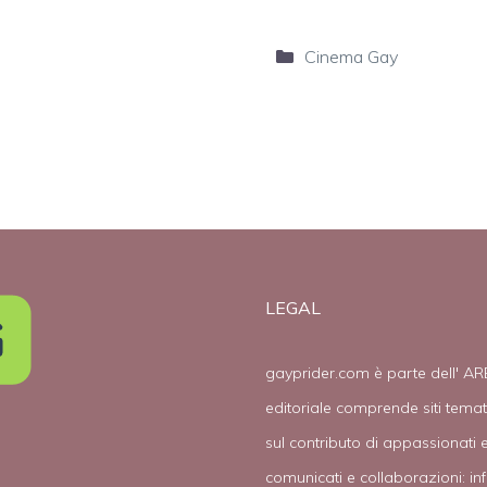
Categorie
Cinema Gay
LEGAL
gayprider.com è parte dell' AR
editoriale comprende siti tema
sul contributo di appassionati e
comunicati e collaborazioni:
in