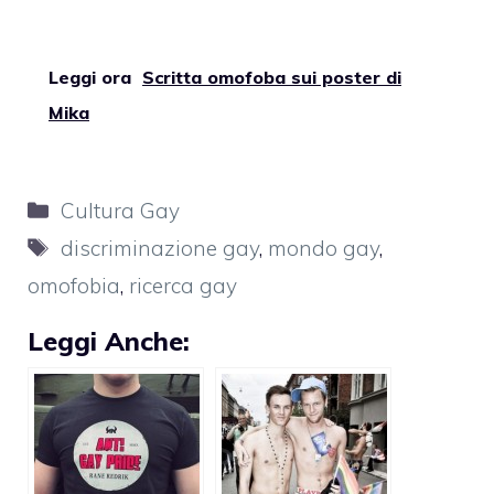
Leggi ora
Scritta omofoba sui poster di
Mika
Categorie
Cultura Gay
Tag
discriminazione gay
,
mondo gay
,
omofobia
,
ricerca gay
Leggi Anche: