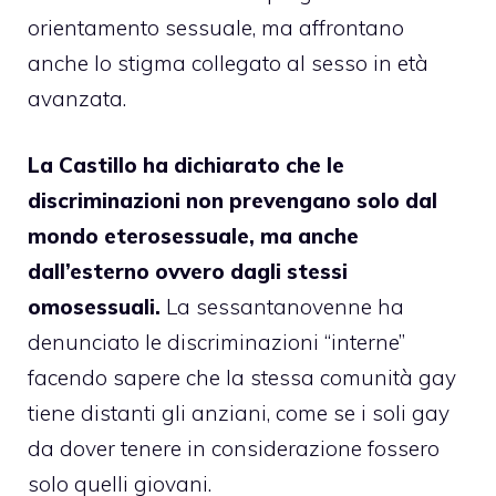
orientamento sessuale, ma affrontano
anche lo stigma collegato al sesso in età
avanzata.
La Castillo ha dichiarato che le
discriminazioni non prevengano solo dal
mondo eterosessuale, ma anche
dall’esterno ovvero dagli stessi
omosessuali.
La sessantanovenne ha
denunciato le discriminazioni “interne”
facendo sapere che la stessa comunità gay
tiene distanti gli anziani, come se i soli gay
da dover tenere in considerazione fossero
solo quelli giovani.