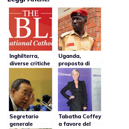
Inghilterra,
Uganda,
diverse critiche
proposta di
della Chiesa
legge sulla pena
verso
di morte per
l’approvazione
gay torna in
del matrimonio
parlamento
gay
Segretario
Tabatha Coffey
generale
a favore del