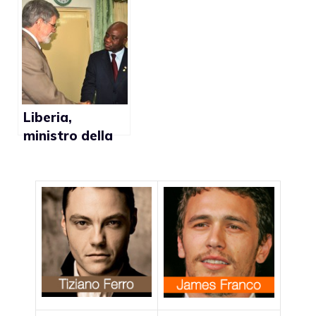
dell’Onu Ban Ki
matrimonio gay
Moon: “I governi
nel New Jersey
africani devono
rispettare i
diritti dei gay”
Liberia,
ministro della
difesa
sottovaluta
diritti lgbt