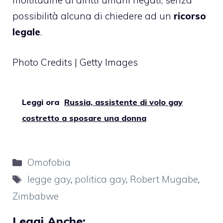
moltitudine di diritti umani negati, senza
possibilità alcuna di chiedere ad un
ricorso
legale
.
Photo Credits | Getty Images
Leggi ora
Russia, assistente di volo gay
costretto a sposare una donna
Categorie
Omofobia
Tag
legge gay
,
politica gay
,
Robert Mugabe
,
Zimbabwe
Leggi Anche: