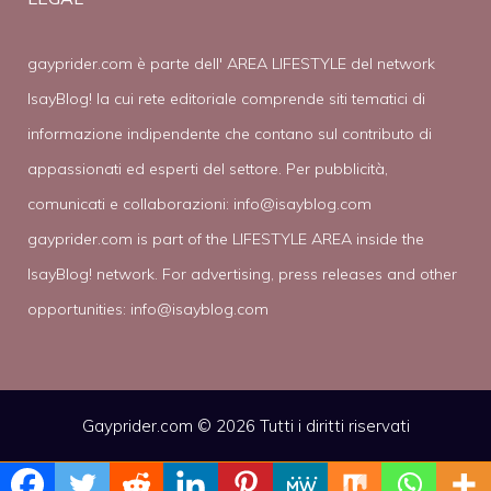
gayprider.com è parte dell' AREA LIFESTYLE del network
IsayBlog! la cui rete editoriale comprende siti tematici di
informazione indipendente che contano sul contributo di
appassionati ed esperti del settore. Per pubblicità,
comunicati e collaborazioni:
info@isayblog.com
gayprider.com is part of the LIFESTYLE AREA inside the
IsayBlog! network. For advertising, press releases and other
opportunities:
info@isayblog.com
Gayprider.com © 2026 Tutti i diritti riservati