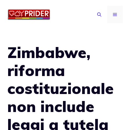
Vai
al
MENU
contenuto
Zimbabwe,
riforma
costituzionale
non include
leggi a tutela