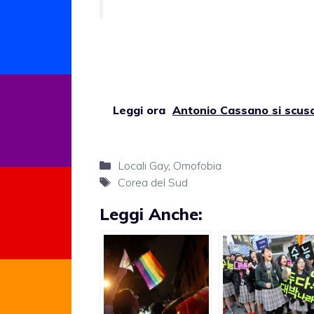
Leggi ora
Antonio Cassano si scusa
Categorie
Locali Gay
,
Omofobia
Tag
Corea del Sud
Leggi Anche: