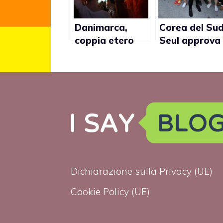
Danimarca,
Corea del Sud
coppia etero
Seul approva
cacciata da un
ordinanza ant
bar gay di
omofobia
Copenaghen
Dichiarazione sulla Privacy (UE)
Cookie Policy (UE)