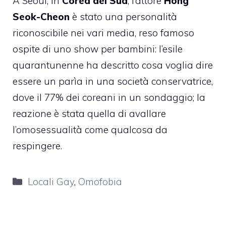
A Seoul, in
Corea del Sud
, l’attore
Hong
Seok-Cheon
è stato una personalità
riconoscibile nei vari media, reso famoso
ospite di uno show per bambini: l’esile
quarantunenne ha descritto cosa voglia dire
essere un parìa in una società conservatrice,
dove il 77% dei coreani in un sondaggio; la
reazione è stata quella di avallare
l’omosessualità come qualcosa da
respingere.
Categorie
Locali Gay
,
Omofobia