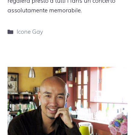
regalerà presto a tutti i fans un concerto
assolutamente memorabile.
Categorie
Icone Gay