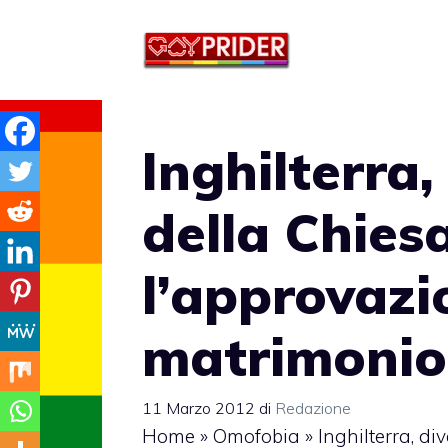
Vai
al
contenuto
Inghilterra,
della Chies
l’approvazi
matrimonio
11 Marzo 2012
di
Redazione
Home
»
Omofobia
»
Inghilterra, di