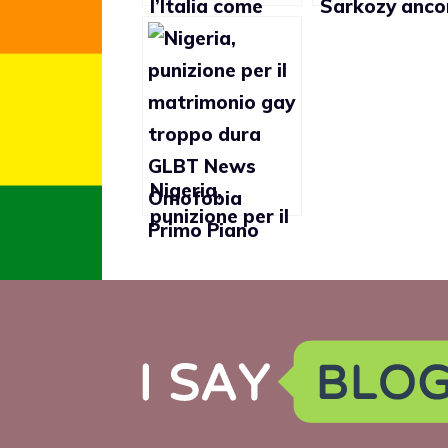
l’Italia come
Sarkozy anco
paese meno
contro
gay friendly in
matrimonio g
Europa dopo
Cipro
Nigeria,
punizione per il
matrimonio gay
troppo dura