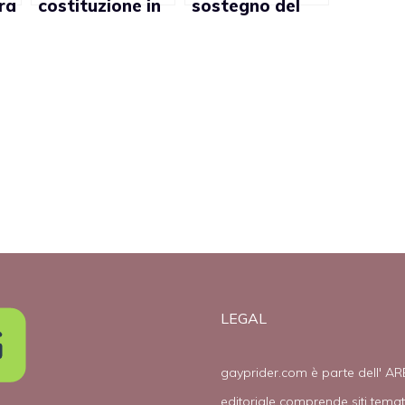
ra
costituzione in
sostegno del
vigore: no al
governo a
ay
matrimonio gay
favore
dell’omofobia
LEGAL
gayprider.com è parte dell' AR
editoriale comprende siti tema