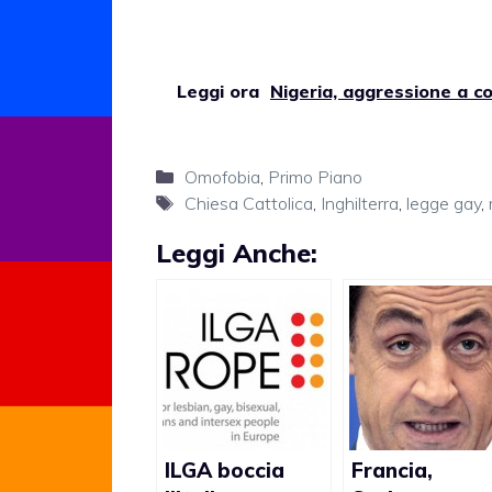
Leggi ora
Nigeria, aggressione a c
Categorie
Omofobia
,
Primo Piano
Tag
Chiesa Cattolica
,
Inghilterra
,
legge gay
,
Leggi Anche:
ILGA boccia
Francia,