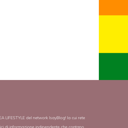
EA LIFESTYLE del network IsayBlog! la cui rete
tici di informazione indipendente che contano