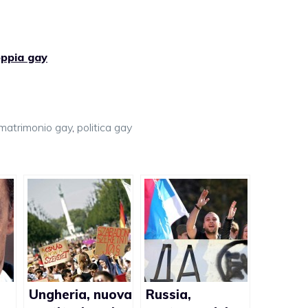
oppia gay
matrimonio gay
,
politica gay
Ungheria, nuova
Russia,