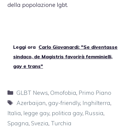
della popolazione lgbt.
Leggi ora
Carlo Giovanardi: "Se diventasse
sindaco, de Magistris favorirà femminielli,
gay e trans"
Categorie
GLBT News
,
Omofobia
,
Primo Piano
Tag
Azerbaijan
,
gay-friendly
,
Inghilterra
,
Italia
,
legge gay
,
politica gay
,
Russia
,
Spagna
,
Svezia
,
Turchia