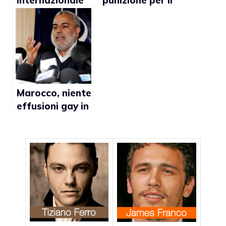
delle storie
matrimonio gay
LGBT del 2011
troppo dura
Marocco, niente
effusioni gay in
pubblico