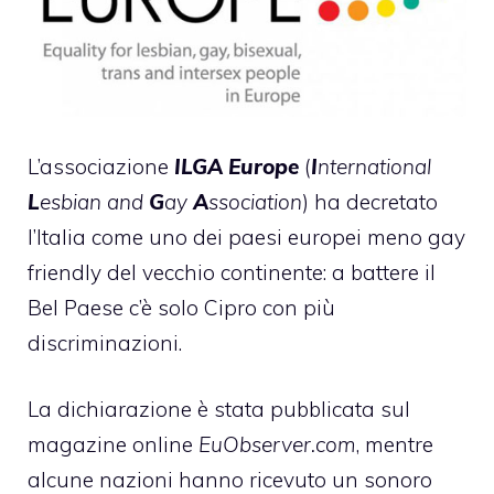
L’associazione
ILGA Europe
(
I
nternational
L
esbian and
G
ay
A
ssociation
) ha decretato
l’Italia come uno dei paesi europei meno gay
friendly del vecchio continente: a battere il
Bel Paese c’è solo Cipro con più
discriminazioni.
La dichiarazione è stata pubblicata sul
magazine online
EuObserver.com
, mentre
alcune nazioni hanno ricevuto un sonoro