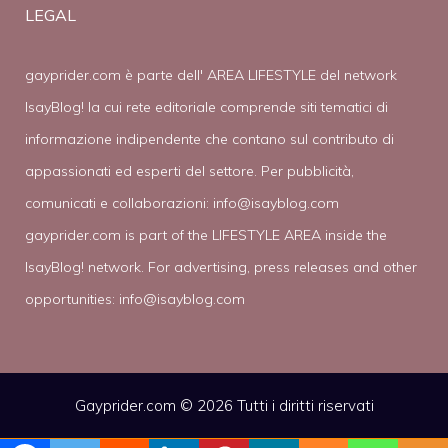
LEGAL
gayprider.com è parte dell' AREA LIFESTYLE del network
IsayBlog! la cui rete editoriale comprende siti tematici di
informazione indipendente che contano sul contributo di
appassionati ed esperti del settore. Per pubblicità,
comunicati e collaborazioni:
info@isayblog.com
gayprider.com is part of the LIFESTYLE AREA inside the
IsayBlog! network. For advertising, press releases and other
opportunities:
info@isayblog.com
Gayprider.com © 2026 Tutti i diritti riservati