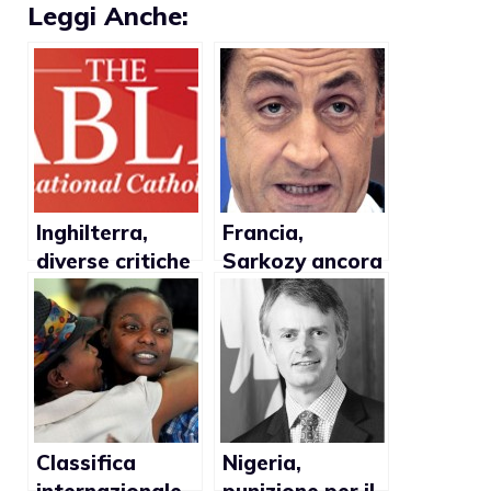
Leggi Anche:
Inghilterra,
Francia,
diverse critiche
Sarkozy ancora
della Chiesa
contro
verso
matrimonio gay
l’approvazione
del matrimonio
gay
Classifica
Nigeria,
internazionale
punizione per il