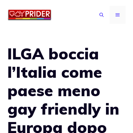
Vai
al
MENU
contenuto
ILGA boccia
l’Italia come
paese meno
gay friendly in
Europa dopo