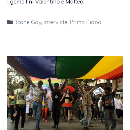
i gemellini Valentino e Matteo.
Categorie
Icone Gay
,
Interviste
,
Primo Piano