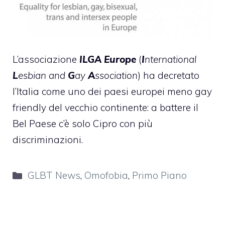
L’associazione
ILGA Europe
(
I
nternational
L
esbian and
G
ay
A
ssociation
) ha decretato
l’Italia come uno dei paesi europei meno gay
friendly del vecchio continente: a battere il
Bel Paese c’è solo Cipro con più
discriminazioni.
Categorie
GLBT News
,
Omofobia
,
Primo Piano