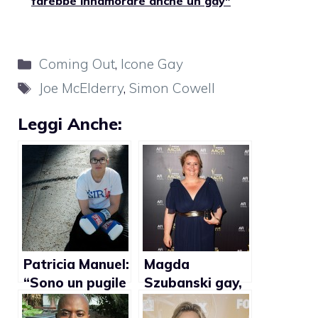
farebbe innamorare anche un gay"
Categorie
Coming Out
,
Icone Gay
Tag
Joe McElderry
,
Simon Cowell
Leggi Anche:
Patricia Manuel:
Magda
“Sono un pugile
Szubanski gay,
femminile
annuncio in