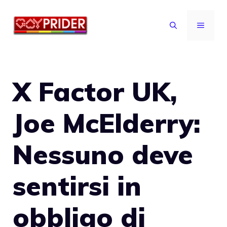
Vai
al
MENU
contenuto
X Factor UK,
Joe McElderry:
Nessuno deve
sentirsi in
obbligo di