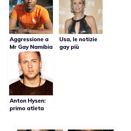
fieramente
diretta del
lesbica e
coming out
attivista”
Aggressione a
Usa, le notizie
Mr Gay Namibia
gay più
importanti del
2011
Anton Hysen:
primo atleta
professionista
americano e