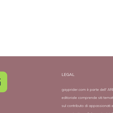
giudice
figlia lesbica
omosessuale
non possa
essere
imparziale sui
matrimoni gay
LEGAL
gayprider.com è parte dell' AR
editoriale comprende siti tema
sul contributo di appassionati e