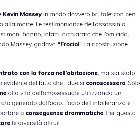
e
Kevin Massey
in modo davvero brutale: con ben
 alla morte. Le testimonianze dell’assassinio
stimoni hanno, infatti, dichiarato che l’omicida,
ddo Massey, gridava
“Frocio!
“. La ricostruzione
ntrato con la forza nell’abitazione
, ma sia stato
 evidente del fatto che i due si
conoscessero
. Solo
ine
alla vita dell’omosessuale utilizzando un
rato generato dall’odio. L’odio dell’intolleranza e
portare a
conseguenze drammatiche
. Per questo
tare
le diversità altrui!