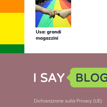
scarcerato
di morte per i
perchè uccise
gay
per “paura
insuperabile”
Usa: grandi
magazzini
Target fanno
causa a
manifestanti
gay
Dichiarazione sulla Privacy (UE)