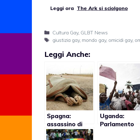
Leggi ora
The Ark si sciolgono
Categorie
Cultura Gay
,
GLBT News
Tag
giustizia gay
,
mondo gay
,
omicidi gay
,
om
Leggi Anche:
Spagna:
Uganda:
assassino di
Parlamento
omosessuale
propone pen