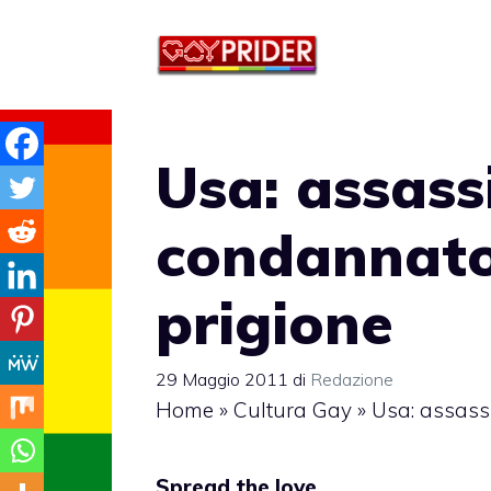
Vai
al
contenuto
Usa: assass
condannato 
prigione
29 Maggio 2011
di
Redazione
Home
»
Cultura Gay
»
Usa: assass
Spread the love