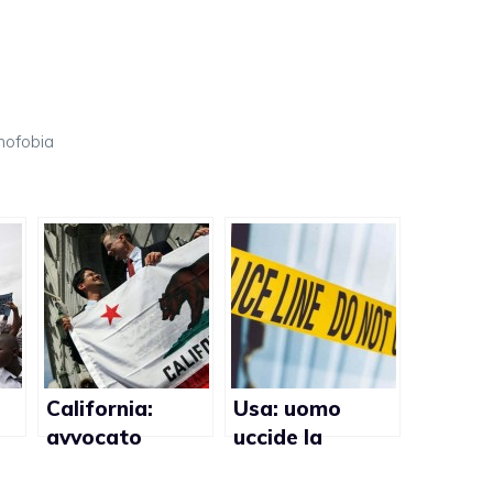
ofobia
California:
Usa: uomo
avvocato
uccide la
a
convinto che un
fidanzata della