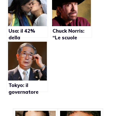
gay
d’adozione gay
Usa: il 42%
Chuck Norris:
della
“Le scuole
popolazione
americane sono
vive in Stati che
troppo gay”
riconoscono le
unioni gay
Tokyo: il
governatore
Shintaro
Ishihara
promuove la