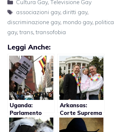
Categorie
Cultura Gay
,
Televisione Gay
Tag
associazioni gay
,
diritti gay
,
discriminazione gay
,
mondo gay
,
politica
gay
,
trans
,
transofobia
Leggi Anche:
Uganda:
Arkansas:
Parlamento
Corte Suprema
rimanda voto
prende in
su legge anti-
esame caso