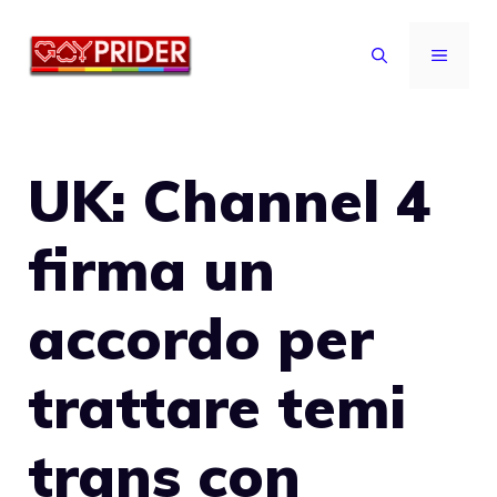
Vai
al
MENU
contenuto
UK: Channel 4
firma un
accordo per
trattare temi
trans con