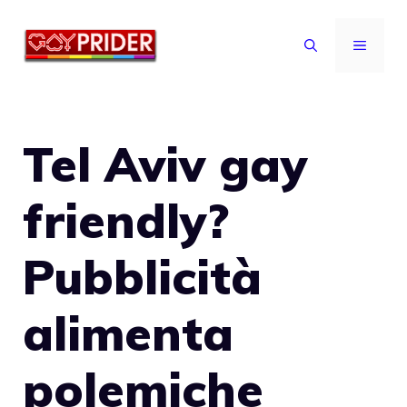
Vai
al
MENU
contenuto
Tel Aviv gay
friendly?
Pubblicità
alimenta
polemiche