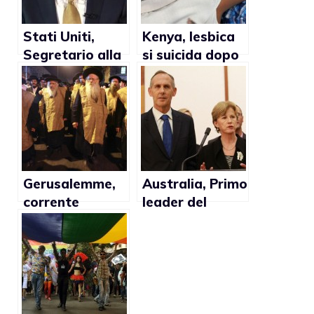
Stati Uniti,
Kenya, lesbica
Segretario alla
si suicida dopo
Difesa Leon
esser stata
Panetta
tenuta in
ringrazia
ostaggio dalla
militari lgbt
famiglia
Gerusalemme,
Australia, Primo
corrente
leader del
religiosa
partito dei
ebraica a
Verdi
favore di
dichiaratament
rabbini gay
e gay si dimette