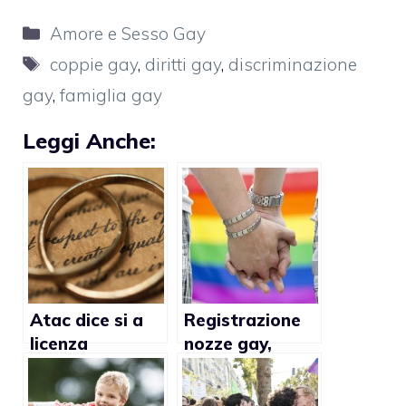
Categorie
Amore e Sesso Gay
Tag
coppie gay
,
diritti gay
,
discriminazione
gay
,
famiglia gay
Leggi Anche:
Atac dice si a
Registrazione
licenza
nozze gay,
matrimoniale
comuni contro
per gay
lo Stato