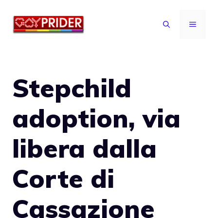
Vai
al
MENU
contenuto
Stepchild
adoption, via
libera dalla
Corte di
Cassazione