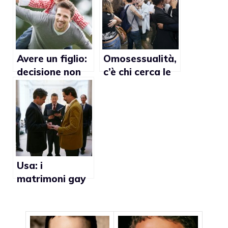
Avere un figlio:
Omosessualità,
decisione non
c’è chi cerca le
facile
cause
Usa: i
matrimoni gay
spaccano
l’opinione
pubblica