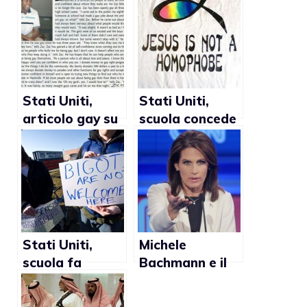
Stati Uniti,
Stati Uniti,
articolo gay su
scuola concede
annuario
allo studente
genera
Couch Maverick
polemiche nel
di protestare
Tennessee
per il Giorno del
Silenzio
Stati Uniti,
Michele
scuola fa
Bachmann e il
outing di uno
bambino che
studente con i
rivendica diritti