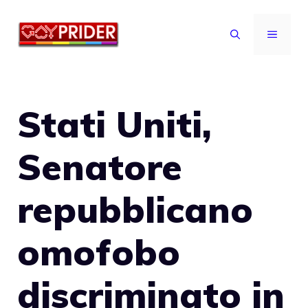
Vai
al
MENU
contenuto
Stati Uniti,
Senatore
repubblicano
omofobo
discriminato in