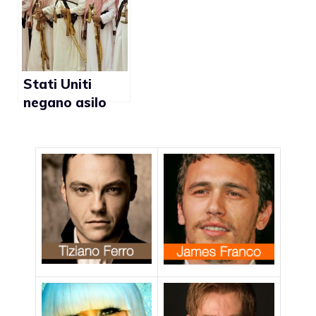
suoi genitori
gay
Stati Uniti
negano asilo
politico a ex
diplomatico
dell’Arabia
Saudita