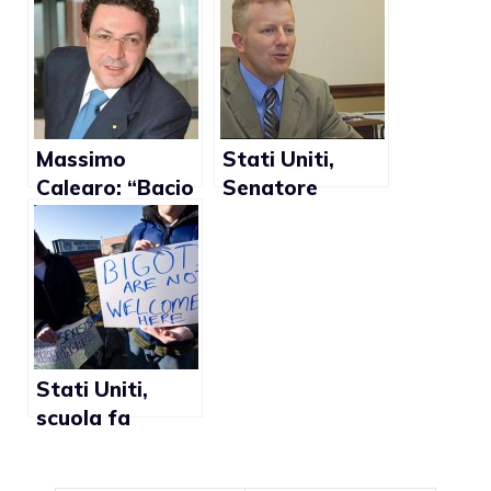
campagna del
Cecchi Paone:
matrimonio gay
commenti
(video)
omofobi al
video
Massimo
Stati Uniti,
Calearo: “Bacio
Senatore
gay mi fa
repubblicano
schifo”
omofobo
discriminato in
un ristorante
del Tennessee
Stati Uniti,
scuola fa
outing di uno
studente con i