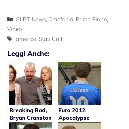
Categorie
GLBT News
,
Omofobia
,
Primo Piano
,
Video
Tag
america
,
Stati Uniti
Leggi Anche:
Breaking Bad,
Euro 2012,
Bryan Cranston
Apocalypse
sostiene la
Gay, Cassano vs