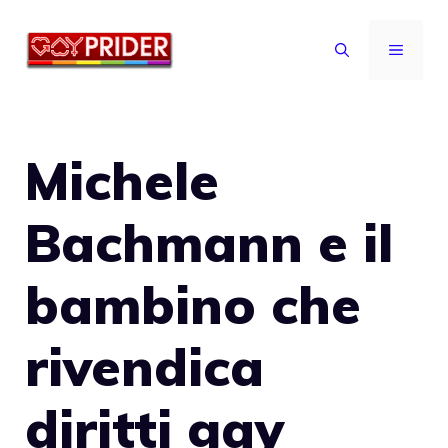
Vai
al
MENU
contenuto
Michele
Bachmann e il
bambino che
rivendica
diritti gay