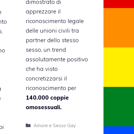
dimostrato di
apprezzare il
e
riconoscimento legale
nto
delle unioni civili tra
,
partner dello stesso
sesso, un trend
no
assolutamente positivo
che ha visto
concretizzarsi il
riconoscimento per
a
140.000 coppie
)
omosessuali.
Categorie
Amore e Sesso Gay
oi