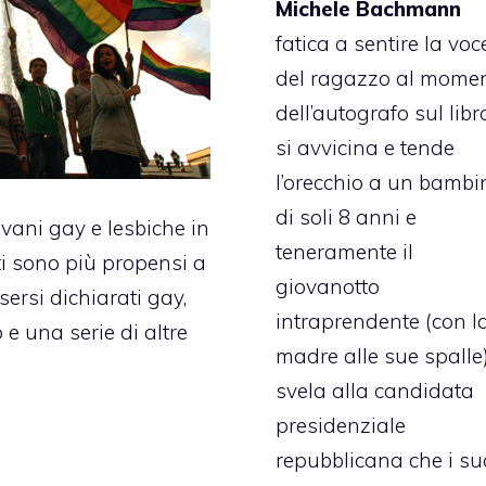
Michele Bachmann
fatica a sentire la voc
del ragazzo al mome
dell’autografo sul libro
si avvicina e tende
l’orecchio a un bambi
di soli 8 anni e
vani gay e lesbiche in
teneramente il
i sono più propensi a
giovanotto
sersi dichiarati gay,
intraprendente (con l
e una serie di altre
madre alle sue spalle
svela alla candidata
presidenziale
repubblicana che i su