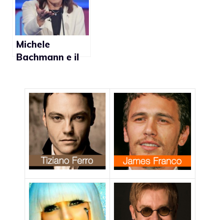
militari lgbt
Eurogames
2012 di
Budapest
Michele
Bachmann e il
bambino che
rivendica diritti
gay