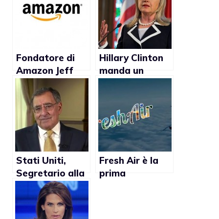
Fondatore di
Hillary Clinton
Amazon Jeff
manda un
Bezos dona 2,5
messaggio al
milioni di dollari
WorldPride e
per il
ringrazia per il
matrimonio gay
World LGBT
Award (Video)
Stati Uniti,
Fresh Air è la
Segretario alla
prima
Difesa Leon
compagnia
Panetta
aerea gay, con
ringrazia
voli per gli