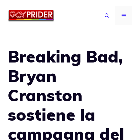
Vai
al
MENU
contenuto
Breaking Bad,
Bryan
Cranston
sostiene la
campagna del