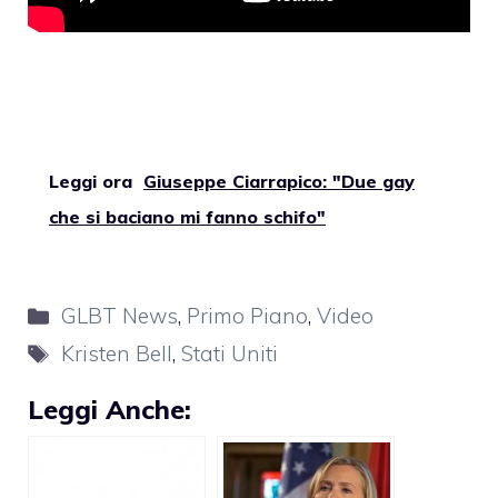
Leggi ora
Giuseppe Ciarrapico: "Due gay
che si baciano mi fanno schifo"
Categorie
GLBT News
,
Primo Piano
,
Video
Tag
Kristen Bell
,
Stati Uniti
Leggi Anche: