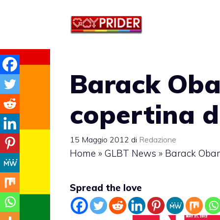
Vai
al
contenuto
Barack Oba
copertina 
15 Maggio 2012
di
Redazione
Home
»
GLBT News
»
Barack Obam
Spread the love