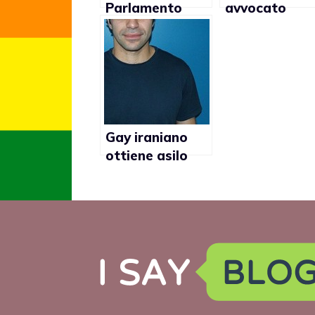
Parlamento
avvocato
rimanda voto
convinto che 
su legge anti-
giudice
gay
omosessuale
non possa
essere
imparziale sui
matrimoni ga
Gay iraniano
ottiene asilo
politico in Italia