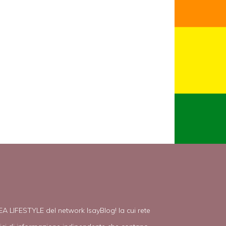
EA LIFESTYLE del network IsayBlog! la cui rete