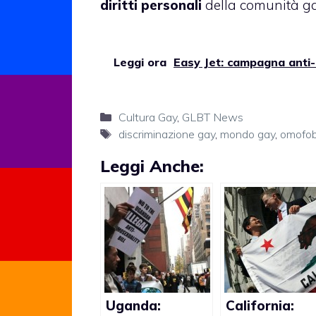
diritti personali
della comunità gay
Leggi ora
Easy Jet: campagna anti
Categorie
Cultura Gay
,
GLBT News
Tag
discriminazione gay
,
mondo gay
,
omofob
Leggi Anche:
Uganda:
California: