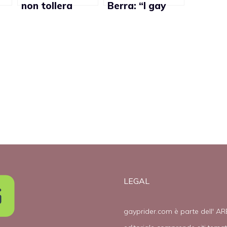
non tollera
Berra: “I gay
un
l’omosessualità
non possono
donare il
sangue perchè
hanno l’Aids”
y
LEGAL
gayprider.com è parte dell' AR