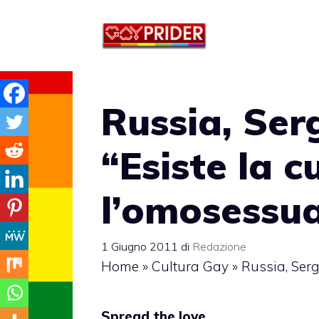
Vai
al
contenuto
Russia, Ser
“Esiste la c
l’omosessua
1 Giugno 2011
di
Redazione
Home
»
Cultura Gay
»
Russia, Serg
Spread the love