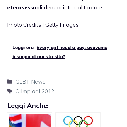
eterosessuali
denunciata dal tiratore.
Photo Credits | Getty Images
Leggi ora
Every girl need a gay: avevamo
bisogno di questo sito?
Categorie
GLBT News
Tag
Olimpiadi 2012
Leggi Anche: