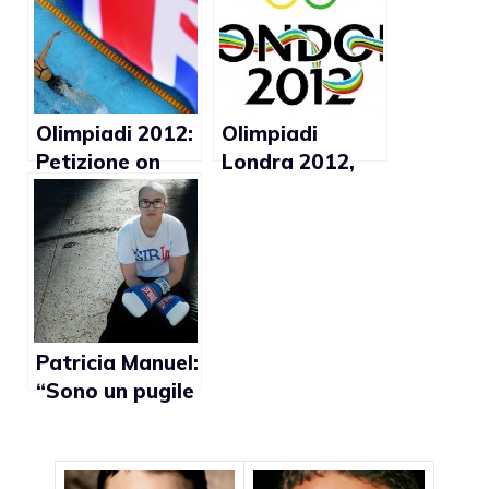
Olimpiadi 2012:
Olimpiadi
Petizione on
Londra 2012,
line per i diritti
protesta contro
femminili e
i paesi anti-gay
GLBT
partecipanti
alle gare
Patricia Manuel:
“Sono un pugile
femminile
fieramente
lesbica e