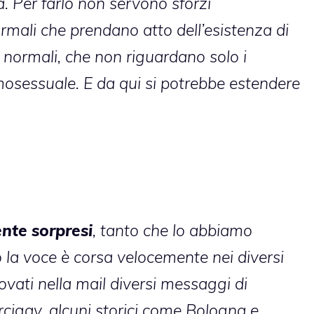
tà. Per farlo non servono sforzi
rmali che prendano atto dell’esistenza di
to normali, che non riguardano solo i
mosessuale. E da qui si potrebbe estendere
nte sorpresi
, tanto che lo abbiamo
la voce è corsa velocemente nei diversi
rovati nella mail diversi messaggi di
i Arcigay, alcuni storici come Bologna e