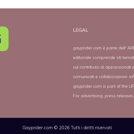
LEGAL
gayprider.com è parte dell' AR
editoriale comprende siti tema
sul contributo di appassionati e
comunicati e collaborazioni:
in
gayprider.com is part of the L
For advertising, press releases
Gayprider.com © 2026 Tutti i diritti riservati