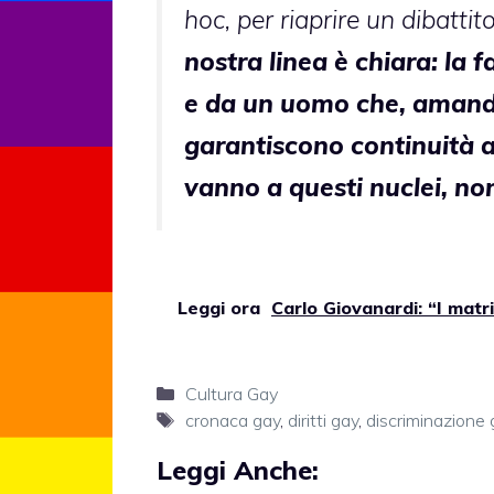
hoc, per riaprire un dibatti
nostra linea è chiara: la
e da un uomo che, amando
garantiscono continuità a
vanno a questi nuclei, non
Leggi ora
Carlo Giovanardi: “I mat
Categorie
Cultura Gay
Tag
cronaca gay
,
diritti gay
,
discriminazione 
Leggi Anche: