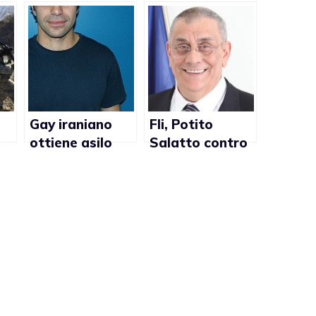
Gay iraniano
Fli, Potito
ottiene asilo
Salatto contro
politico in Italia
le unioni gay:
“San Giuseppe
concepì Gesù
con Maria, non
con Giovanni”