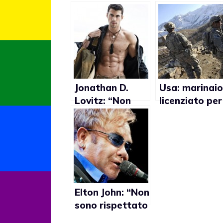
Jonathan D.
Usa: marinaio
Lovitz: “Non
licenziato per
sono
aver fatto
considerato
sesso con un
giurato
collega
imparziale
poichè gay”
Elton John: “Non
sono rispettato
da Chiesa e