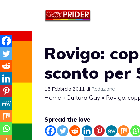
Vai
al
contenuto
Rovigo: cop
sconto per 
15 Febbraio 2011
di
Redazione
Home
»
Cultura Gay
»
Rovigo: copp
Spread the love