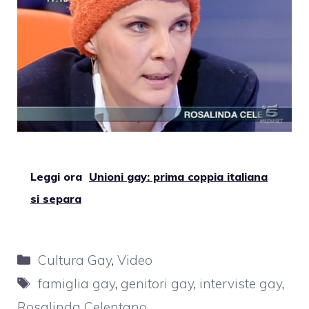
Leggi ora
Unioni gay: prima coppia italiana
si separa
Categorie
Cultura Gay
,
Video
Tag
famiglia gay
,
genitori gay
,
interviste gay
,
Rosalinda Celentano