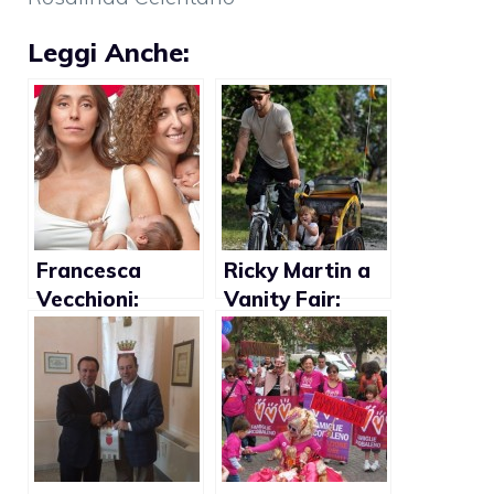
Leggi Anche:
Francesca
Ricky Martin a
Vecchioni:
Vanity Fair:
amore lesbo e
“Quando hai
mamma di due
figli, ogni
gemelle
decisione è per
il loro
benessere”