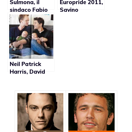
Sulmona, il
Europride 2011,
sindaco Fabio
Savino
Federico: “I
Pezzotta
gay?
contro le
Un’aberrazione
Famiglie
genetica”
arcobaleno:
“Credo che i
gay abbiano il
diritto di
Neil Patrick
manifestare ma
Harris, David
lascino i
Burtka ed i
bambini a casa”
gemellini
posano su
People