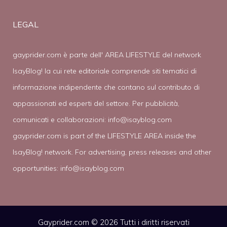
LEGAL
gayprider.com è parte dell' AREA LIFESTYLE del network
IsayBlog! la cui rete editoriale comprende siti tematici di
informazione indipendente che contano sul contributo di
appassionati ed esperti del settore. Per pubblicità,
comunicati e collaborazioni:
info@isayblog.com
gayprider.com is part of the LIFESTYLE AREA inside the
IsayBlog! network. For advertising, press releases and other
opportunities:
info@isayblog.com
Gayprider.com © 2026 Tutti i diritti riservati