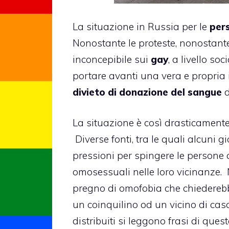
La situazione in Russia per le
per
Nonostante le proteste, nonostant
inconcepibile sui
gay
, a livello so
portare avanti una vera e propria i
divieto di donazione del sangue
d
La situazione è così drasticamente
Diverse fonti, tra le quali alcuni g
pressioni per spingere le persone
omosessuali
nelle loro vicinanze.
pregno di
omofobi
a che chiederebb
un coinquilino od un vicino di cas
distribuiti si leggono frasi di ques