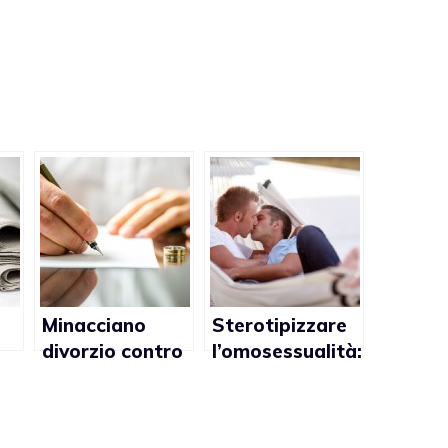
Minacciano
Sterotipizzare
divorzio contro
l’omosessualità:
matrimonio gay
dite no