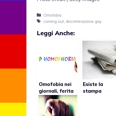
Categorie
Omofobia
Tag
coming out
,
discriminazione gay
Leggi Anche:
Omofobia nei
Esiste la
giornali, ferita
stampa
tutta italiana
omofoba in
Italia