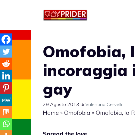
Vai
al
contenuto
Omofobia, l
incoraggia i
gay
29 Agosto 2013
di
Valentina Cervelli
Home
»
Omofobia
»
Omofobia, la R
Spread the love