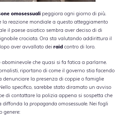
sone omosessuali
peggiora ogni giorno di più.
e la reazione mondiale a questo atteggiamento
ciale il paese asiatico sembra aver deciso di di
gnobile crociata. Ora sta valutando addirittura il
opo aver avvallato dei
raid
contro di loro.
 abominevole che quasi si fa fatica a parlarne.
iornalisti, riportano di come il governo stia facendo
 a denunciare la presenza di
coppie o famiglie
 Nello specifico, sarebbe stato diramato un avviso
e di contattare la polizia appena si sospetta che
a diffonda la
propaganda omosessuale
. Nei fogli
to genere: