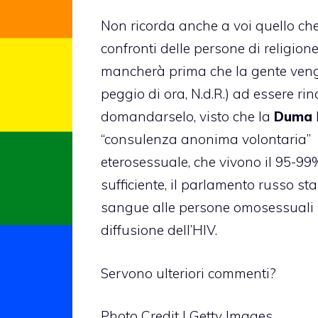
Non ricorda anche a voi quello ch
confronti delle persone di religio
mancherà prima che la gente venga
peggio di ora, N.d.R.) ad essere r
domandarselo, visto che la
Duma
“consulenza anonima volontaria” a
eterosessuale, che vivono il 95-99
sufficiente, il parlamento russo s
sangue alle persone omosessuali pe
diffusione dell’HIV.
Servono ulteriori commenti?
Photo Credit | Getty Images