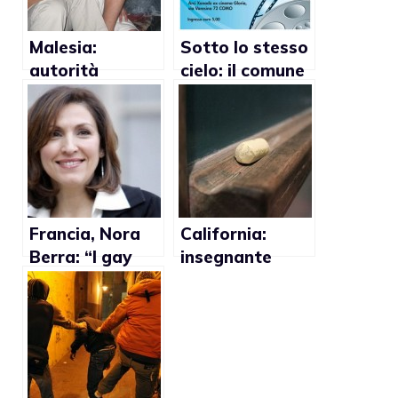
Malesia:
Sotto lo stesso
autorità
cielo: il comune
scolastiche
di Como nega il
mandano 66
patrocinio alla
ragazzi
rassegna gay
effemminati in
un campo anti-
gay
Francia, Nora
California:
Berra: “I gay
insegnante
non possono
umilia gli
donare il
studenti gay
sangue perchè
hanno l’Aids”