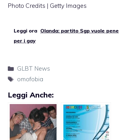
Photo Credits | Getty Images
Leggi ora
Olanda: partito Sgp vuole pene
per i gay
Categorie
GLBT News
Tag
omofobia
Leggi Anche: