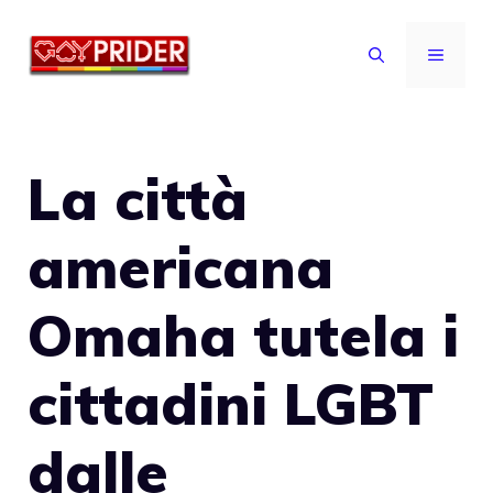
Vai
al
MENU
contenuto
La città
americana
Omaha tutela i
cittadini LGBT
dalle