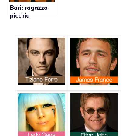
Bari: ragazzo
picchia
compagno
perchè gli ha
dato del gay su
Facebook