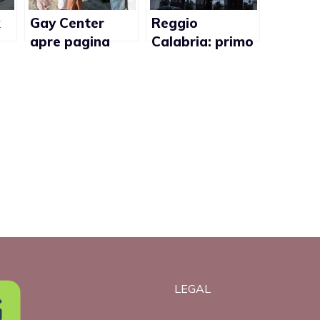
x
Gay Center
Reggio
apre pagina
Calabria: primo
Facebook
osservatorio
contro
sull’omofobia
l’omofobia
del Sud
LEGAL