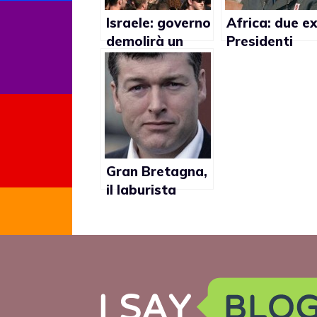
Israele: governo
Africa: due e
demolirà un
Presidenti
centro GLBT
hanno
dove si
condannato
produsse
l’omofobia
crimine di odio
gay
Gran Bretagna,
il laburista
Philip Lardner:
“I gay non sono
normali”.
Sospeso