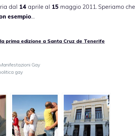
ria dal
14
aprile al
15
maggio 2011. Speriamo che
on esempio
…
la prima edizione a Santa Cruz de Tenerife
Manifestazioni Gay
politica gay