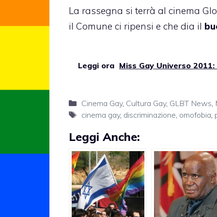
La rassegna si terrà al cinema Glo
il Comune ci ripensi e che dia il
bu
Leggi ora
Miss Gay Universo 2011: 
Categorie
Cinema Gay
,
Cultura Gay
,
GLBT News
,
Tag
cinema gay
,
discriminazione
,
omofobia
,
Leggi Anche: