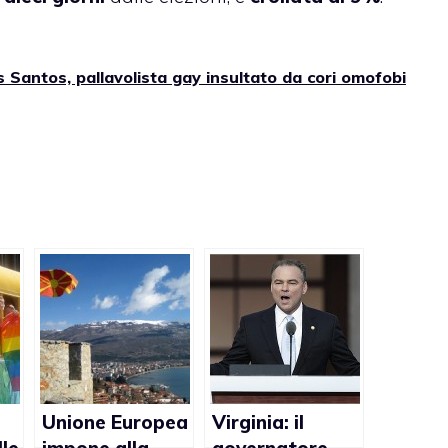
s Santos, pallavolista gay insultato da cori omofobi
Unione Europea
Virginia: il