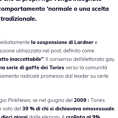
 comportamento ‘normale o una scelta
 tradizionale.
mmediatamente
la sospensione di Lardner
e
ione utiliazzata nel post, definito come
tto inaccettabile”
. Il consenso dell’elettorato gay
na serie di gaffe dei Tories
verso la comunità
iamento radicale promesso dal leader su certe
ggio
PinkNews
, se nel giugno del
2009
i Tories
i voto del
39 % di chi si dichiavava omosessuale
,
dieci giorni
dalle elezioni, è
crollata al 9%
.