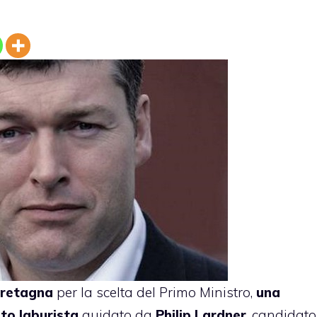
 Bretagna
per la scelta del Primo Ministro,
una
to laburista
guidato da
Philip Lardner
, candidato