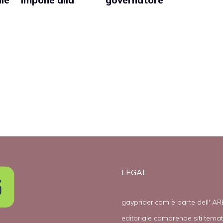
lle
impone alla
governatore
Macedonia di
Tim Kaine e le
non
sue controverse
discriminare i
opinioni sulle
gay
adozioni gay
LEGAL
gayprider.com è parte dell' AR
editoriale comprende siti tema