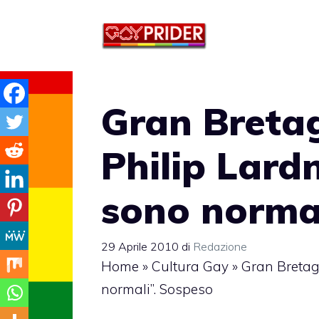
Vai
al
contenuto
Gran Bretag
Philip Lard
sono normal
29 Aprile 2010
di
Redazione
Home
»
Cultura Gay
»
Gran Bretagn
normali”. Sospeso