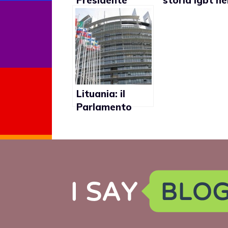
Presidente
storia lgbt ne
sospende
scuole per
campagna
combattere
contro
l’omofobia
l’omofobia nelle
scuole
Lituania: il
Parlamento
Europeo contro
la proposta di
legge che
criminalizza le
relazioni gay