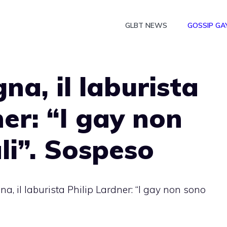
GLBT NEWS
GOSSIP GA
na, il laburista
ner: “I gay non
i”. Sospeso
a, il laburista Philip Lardner: “I gay non sono