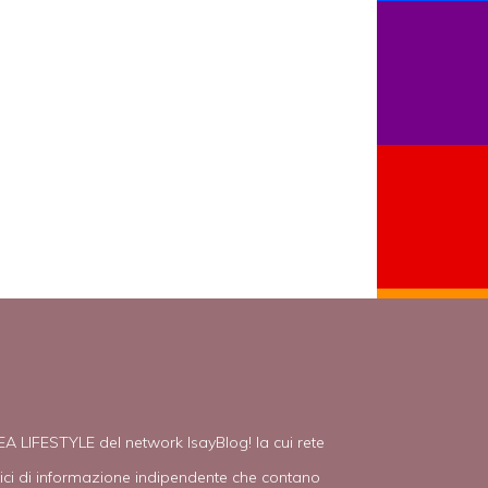
EA LIFESTYLE del network IsayBlog! la cui rete
tici di informazione indipendente che contano