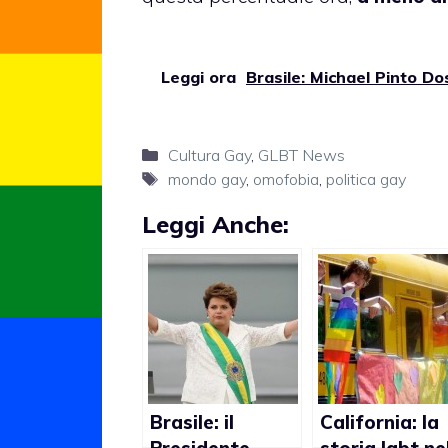
Leggi ora
Brasile: Michael Pinto Do
Categorie
Cultura Gay
,
GLBT News
Tag
mondo gay
,
omofobia
,
politica gay
Leggi Anche:
Brasile: il
California: la