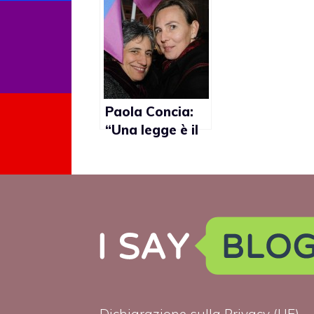
unioni omosex
amore lesbo 
alla tedesca”
mamma di du
gemelle
Paola Concia:
“Una legge è il
primo passo
contro
l’omofobia”
Dichiarazione sulla Privacy (UE)