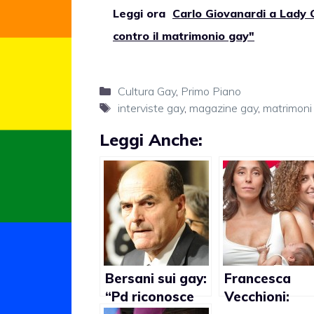
Leggi ora
Carlo Giovanardi a Lady 
contro il matrimonio gay"
Categorie
Cultura Gay
,
Primo Piano
Tag
interviste gay
,
magazine gay
,
matrimoni
Leggi Anche:
Bersani sui gay:
Francesca
“Pd riconosce
Vecchioni: