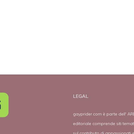
e
(video)
Pacs
e
LEGAL
gayprider.com è parte dell' AR
editoriale comprende siti tema
sul contributo di appassionati e