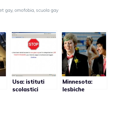
et gay
,
omofobia
,
scuola gay
Usa: istituti
Minnesota:
scolastici
lesbiche
a
censurano siti
ottengono il
gay
diritto di
,
partecipare
assieme ad una
festa