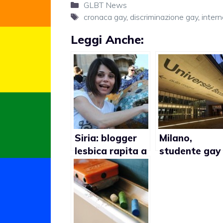
Categorie
GLBT News
Tag
cronaca gay
,
discriminazione gay
,
intern
Leggi Anche:
Siria: blogger
Milano,
lesbica rapita a
studente gay
Damasco
aggredito all
Bocconi:
”Omosessuale
frocio e
ricchione”‎