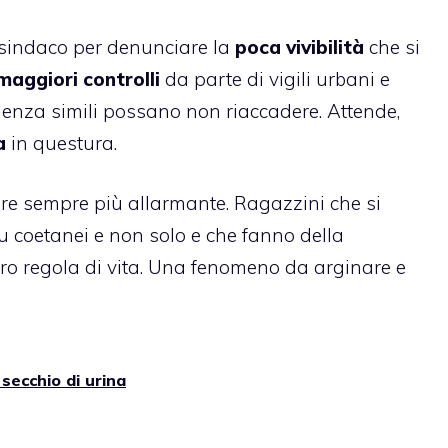
l sindaco per denunciare la
poca vivibilità
che si
aggiori controlli
da parte di vigili urbani e
iolenza simili possano non riaccadere. Attende,
a
in questura.
e sempre più allarmante. Ragazzini che si
u coetanei e non solo e che fanno della
oro regola di vita. Una fenomeno da arginare e
secchio di urina