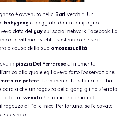
gnoso è avvenuto nella
Bari
Vecchia. Un
na
babygang
capeggiata da un compagno,
 aveva dato del
gay
sul social network Facebook. La
amica; la vittima avrebbe sostenuto che se il
era a causa della sua
omosessualità
.
vava in
piazza Del Ferrarese
al momento
’amica alla quale egli aveva fatto l’osservazione. I
imato a ripetere
il commento. La vittima non ha
e parola che un ragazzo della gang gli ha sferrato
o a terra,
svenuto
. Un amico ha chiamato
ragazzo al Policlinico. Per fortuna, se l’è cavata
to spavento.