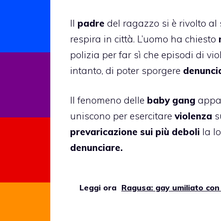
Il
padre
del ragazzo si è rivolto a
respira in città. L’uomo ha chiesto
m
polizia per far sì che episodi di v
intanto, di poter sporgere
denunci
Il fenomeno delle
baby gang
appar
uniscono per esercitare
violenza
s
prevaricazione sui più deboli
la l
denunciare.
Leggi ora
Ragusa: gay umiliato con 