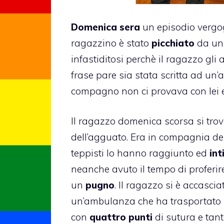
Domenica sera
un episodio vergo
ragazzino è stato
picchiato
da u
infastiditosi perchè il ragazzo gli
frase pare sia stata scritta ad un’
compagno non ci provava con lei 
Il ragazzo domenica scorsa si tro
dell’agguato. Era in compagnia dell
teppisti lo hanno raggiunto ed
int
neanche avuto il tempo di proferir
un
pugno
. Il ragazzo si è accasciat
un’ambulanza che ha trasportato il 
con
quattro punti
di sutura e tan