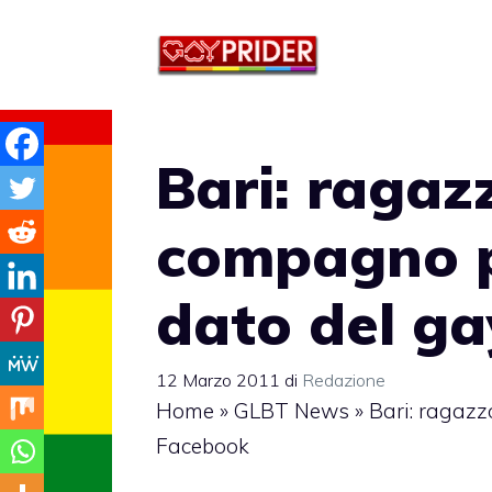
Vai
al
contenuto
Bari: ragaz
compagno p
dato del g
12 Marzo 2011
di
Redazione
Home
»
GLBT News
»
Bari: ragazz
Facebook