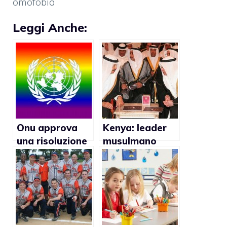
omofobia
Leggi Anche:
Onu approva
Kenya: leader
una risoluzione
musulmano
per la parità dei
suggerisce la
diritti
pena di morte
per i gay