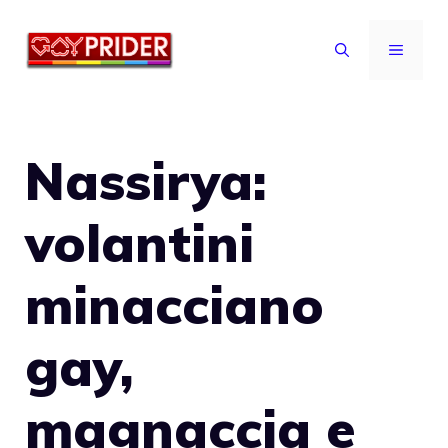
Vai
al
MENU
contenuto
Nassirya:
volantini
minacciano
gay,
magnaccia e