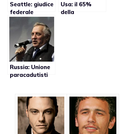
Seattle: giudice
Usa: il 65%
federale
della
autorizza il
popolazione
numero di etero
non vuole che si
in una squadra
parli di
di baseball
omosessualità
nelle scuole
Russia: Unione
paracadutisti
userà la forza
nei Gay Pride