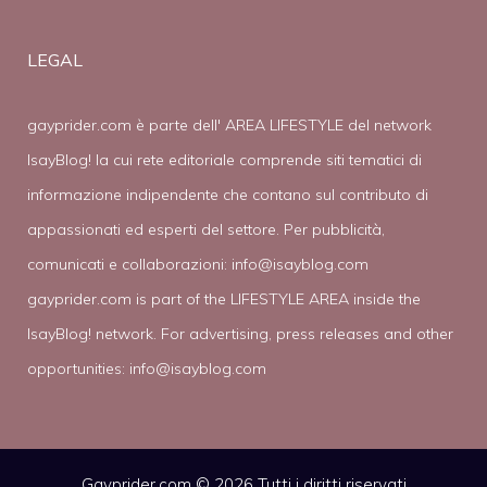
LEGAL
gayprider.com è parte dell' AREA LIFESTYLE del network
IsayBlog! la cui rete editoriale comprende siti tematici di
informazione indipendente che contano sul contributo di
appassionati ed esperti del settore. Per pubblicità,
comunicati e collaborazioni:
info@isayblog.com
gayprider.com is part of the LIFESTYLE AREA inside the
IsayBlog! network. For advertising, press releases and other
opportunities:
info@isayblog.com
Gayprider.com © 2026 Tutti i diritti riservati