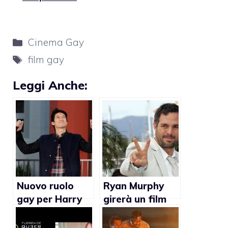
Categorie
Cinema Gay
Tag
film gay
Leggi Anche:
Nuovo ruolo
Ryan Murphy
gay per Harry
girerà un film
Shum Jr.
gay con
protagonista