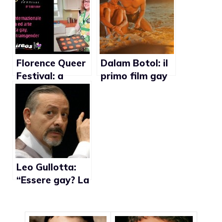
Mark Ruffalo
Florence Queer
Dalam Botol: il
Festival: a
primo film gay
Firenze la
prodotto in
manifestazione
Malesia
cinematografic
a (e non solo) a
tematica lgbt
Leo Gullotta:
“Essere gay? La
cosa più
normale del
mondo”