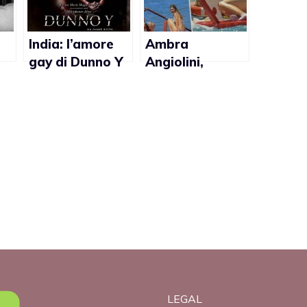
India: l’amore
Ambra
gay di Dunno Y
Angiolini,
y
scandalizza il
lesbica in Tutti
Paese
al mare
LEGAL