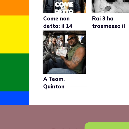
Come non
Rai 3 ha
detto: il 14
trasmesso il
settembre esce
primo film ga
la commedia
della storia
gay di
Silvestrini
A Team,
Quinton
“Rampage”
Jackson:
“Recitare?
Roba da gay”