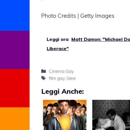
Photo Credits | Getty Images
Leggi ora
Matt Damon: "Michael Doug
Liberace"
Categorie
Cinema Gay
Tag
film gay
,
Glee
Leggi Anche: