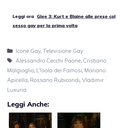
Leggi ora
Glee 3: Kurt e Blaine alle prese col
sesso gay per la prima volta
Categorie
Icone Gay
,
Televisione Gay
Tag
Alessandro Cecchi Paone
,
Cristiano
Malgioglio
,
L'Isola dei Famosi
,
Mariano
Apicella
,
Rossano Rubicondi
,
Vladimir
Luxuria
Leggi Anche: