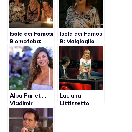
Isola dei Famosi
Isola dei Famosi
9 omofoba:
9: Malgioglio
Arcigay scrive
vuole ritirarsi
lettera alla
per le
Commissione
dichiarazioni
Vigilanza Rai
omofobe di
Apicella
Alba Parietti,
Luciana
Vladimir
Littizzetto:
Luxuria e
“Diritti gay solo
Cristiano
se Berlusconi
Malgioglio
avesse un