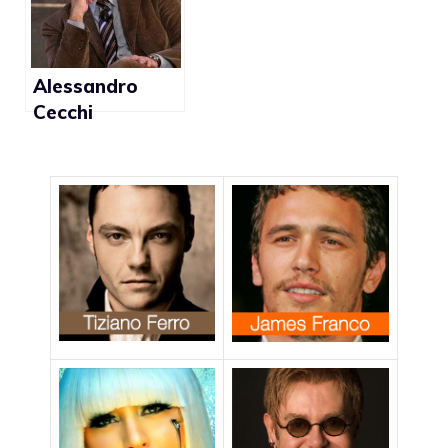
contro l’amore
leggero scarto
vero gay di
omosex”
Veronesi
Alessandro
Cecchi
Paone:”Voglio
un uomo da
sposare per i
miei 50 anni”