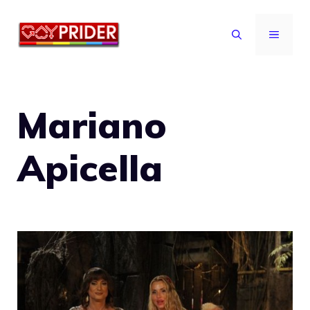
Vai
al
MENU
contenuto
Mariano
Apicella